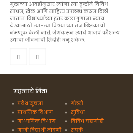
मुलांच्या आवडीनुसार त्यांना त्या द्रुष्टीने विविध
साधन, खेळ आणि साहित्य उपलब्ध करून दिली
जातात. विद्यार्थ्यांच्या इतर कलागुणांना न्याय
देण्यासाठी त्या-त्या विषयाच्या तज्ञ शिक्षकांची
नेमणूक केली जाते. जेणेकरून त्यांचे आजचे कौशल्य
उद्याचा जीवनाची शिदोरी बनू शकेल.
महत्वाचे लिंक
प्रवेश सूचना
गॅलरी
प्राथमिक विभाग
सुविधा
माध्यमिक विभाग
विविध घडामोडी
माजी विद्यार्थी नोंदणी
संपर्क