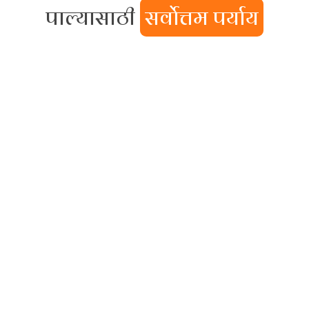
पाल्यासाठी
सर्वोत्तम पर्याय
अध्यापन
उकृष्ट आणि वेळोवेळी पारखून
वृदिंगत केलेली आमची अध्यापन
कौशल्ये आपल्या पाल्यासाठी
नक्कीच फायद्याची ठरेल.
नाविन्यपूर्ण उपक्रम
विध्यार्थ्यांना बहुआयामी
बनविण्यासाठी त्यांच्या अंगभूत
कला-कौशल्याचा विकास
करण्याहेतू नेहमी उपक्रमशील.