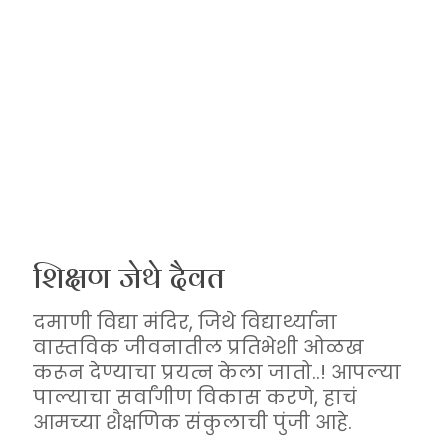
मनोरंजन
विध्यार्थ्यांची शिक्षणाची ओढ
वृदिंगत करण्याहेतू दैनंदिन
शैक्षणिक उपक्रमासह
मनोरंजनात्मक शिक्षणासाठी
सदैव प्रयत्नशील.
शिक्षण जेथे दैवत
दमाणी विद्या मंदिर, जिथे विद्यार्थ्याना
वास्तविक जीवनातील प्रतिभेशी ओळख
करून देण्याचा प्रयत्न केला जातो..! आपल्या
पाल्याचा सर्वांगीण विकास करणे, हाचं
आमच्या शैक्षणिक संकुलाची पुंजी आहे.